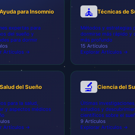
🧘
Ayuda para Insomnio
Técnicas de 
nes expertas para
Métodos y estrategias 
nos del sueño y
dormirse más rápido y 
tades para dormir
más profundo
ulos
15 Artículos
r Artículos →
Explorar Artículos →
🔬
Salud del Sueño
Ciencia del S
ios para la salud,
Últimas investigaciones
ar y aspectos médicos
estudios y descubrimie
ño
científicos sobre el sue
culos
9 Artículos
r Artículos →
Explorar Artículos →