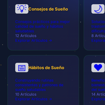
💡
🌙
Consejos de Sueño
Consejos prácticos para mejor
Solucio
calidad de sueño y hábitos
trastor
saludables
dificul
12 Artículos
8 Artíc
Explorar Artículos →
Explora
📅
❤️
Hábitos de Sueño
Construyendo rutinas
Benefic
consistentes y patrones de
bienest
sueño saludables
del sue
10 Artículos
14 Artí
Explorar Artículos →
Explora