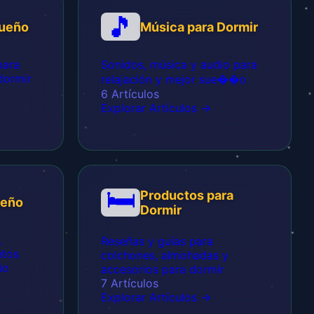
🎵
Sueño
Música para Dormir
para
Sonidos, música y audio para
dormir
relajación y mejor sue��o
6 Artículos
Explorar Artículos →
🛏️
Productos para
ueño
Dormir
,
Reseñas y guías para
ntos
colchones, almohadas y
ño
accesorios para dormir
7 Artículos
Explorar Artículos →